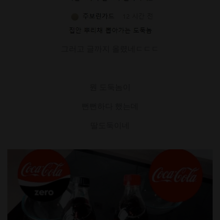
그러고 글까지 올렸네ㄷㄷㄷ
뭔 도둑놈이
뻔뻔하다 했는데
딸도둑이네